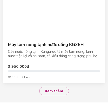
Máy làm nóng lạnh nước uống KG36H
Cây nước nóng lạnh Kangaroo là máy làm nóng, lạnh
nước tiện lợi và an toàn, có kiểu dáng sang trọng phù hợp
cho cả gia đình và văn phòng. Không cần quá mất thời
gian và diện tích cho nhiều sản phẩm như tủ lạnh, ấm đun
3,950,000đ
nước,… nhu cầu làm lạnh hoặc đun nóng nước nay được
tích hợp trong một sản phẩm duy nhất – rất gọn gàng. •
Tiện dụng, dễ dùng với 2 vòi riêng biệt nóng, lạnh. • Hệ
1198 lượt xem
thống làm lạnh bằng block. • Khoang chứa có chức năng
làm lạnh. • Chống bụi cho khoang chứa nước. • Sản phẩm
có nhiều chủng loại, kiểu dáng đa dạng, màu sắc phong
Xem thêm
phú