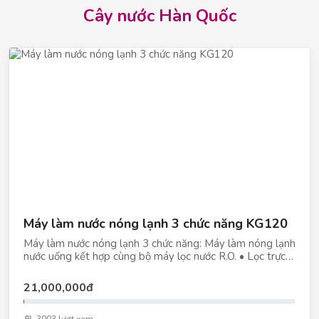
Cây nước Hàn Quốc
Máy làm nước nóng lạnh 3 chức năng KG120
Máy làm nước nóng lạnh 3 chức năng: Máy làm nóng lạnh
nước uống kết hợp cùng bộ máy lọc nước R.O. • Lọc trực
tiếp từ nguồn nước máy uống ngay. • Màng R.O Filmtec
Made in USA. • Diệt khuẩn, tạo khoáng, loại bỏ vi khuẩn
21,000,000đ
trong nước. • Công suất lớn cho bệnh viện, trường học,
nhà máy, nhà hàng. Điện áp: 220V/50Hz Khối lượng: