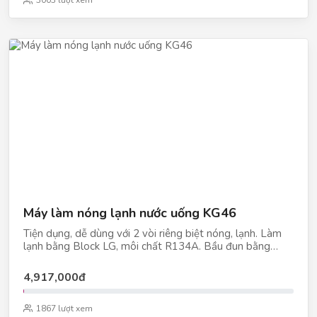
48Kg Kích thước: 42x41x127 cm Công suất: CS Nóng:
3003 lượt xem
750W - CS Lạnh: 140W Bảo hành: 12 tháng
Máy làm nóng lạnh nước uống KG46
Tiện dụng, dễ dùng với 2 vòi riêng biệt nóng, lạnh. Làm
lạnh bằng Block LG, môi chất R134A. Bầu đun bằng
thép không gỉ. Vòi nóng có khoá an toàn. Thiết kế vững
chãi. Kiểu dáng sang trọng, đa dạng màu sắc. Điện áp:
4,917,000đ
220V/50Hz Khối lượng: 23Kg Kích thước: 36x34x104 cm
Công suất: CS Nóng: 430W - CS Lạnh 85W Bảo hành:
12 tháng
1867 lượt xem