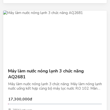
Máy làm nước nóng lạnh 3 chức năng
AQ2681
Máy làm nước nóng lạnh 3 chức năng: Máy làm nóng lạnh
nước uống kết hợp cùng bộ máy lọc nước R.O 102. Màng
R.O Filmtec Made in USA. Công nghẹ diệt khuẩn NANO
SILVER duy nhất có tại máy lọc nước Kangaroo. Diệt
17,300,000đ
khuẩn, tạo khoáng, loại bỏ 99,9% vi khuẩn trong nước.
Công suất: 10-15 lít/giờ Điện áp: 220V/50Hz Khối lượng:
2904 lượt xem