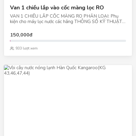
Van 1 chiều lắp vào cốc màng lọc RO
VAN 1 CHIỀU LẮP CỐC MÀNG RO PHÂN LOẠI: Phụ
kiện cho máy lọc nước các hãng THÔNG SỐ KỸ THUẬT:
Dạng cút góc, dạng gen hoặc nối nhanh. Xuất xứ: Đài
Loan CHỨC NĂNG: Van 1 chiều lắp vào cốc màng lọc RO
150,000đ
để chống dòng chảy ngược qua màng
933 lượt xem