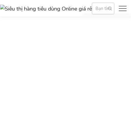
Sản phẩm dịch vụ
Về Siêu thị hàng tiêu dùng Online giá rẻ
Blog - Sự kiện
Trợ giúp
TẢI VÀ ĐĂNG KÝ
HỖ TRỢ KHÁCH HÀNG
Email:
info@shopping123.vn