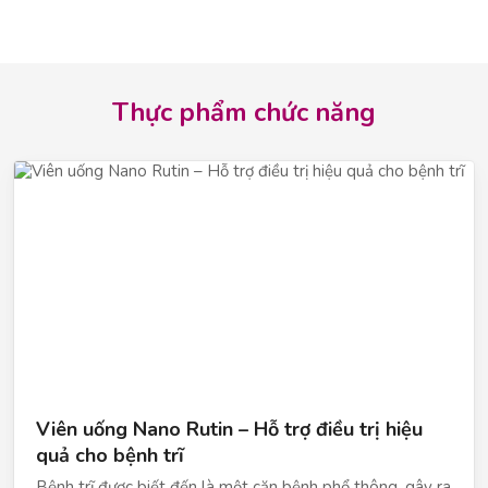
HỢP TÁC DOANH NGHIỆP
Hot line :
Zalo Call
Email:
info@shopping123.vn
Thực phẩm chức năng
Hợp tác doanh nghiệp
Đăng ký hợp tác
Viên uống Nano Rutin – Hỗ trợ điều trị hiệu
quả cho bệnh trĩ
Bệnh trĩ được biết đến là một căn bệnh phổ thông, gây ra