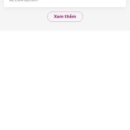
50Kg Kích thước: 46x56x130 cm Công suất: CS Nóng:
750W - CS Lạnh: 125W Bảo hành: Toàn bộ phần điện:
12 tháng
Xem thêm