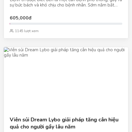
sự bức bách và khó chịu cho bệnh nhân. Sớm nắm bắt
được nguyên nhân, triệu chứngNano Rutin OIC với công
dụng hỗ trợ tăng cường sức bền thành mạch, thích hợp
605,000đ
dùng cho người bị trĩ với các biểu hiện đau rát, chảy máu,
người bị sưng tấy do tổn thương mô mềm.
1145 lượt xem
Viên sủi Dream Lybo giải pháp tăng cân hiệu
quả cho người gầy lâu năm