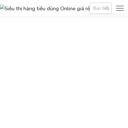
Sản phẩm dịch vụ
Về Siêu thị hàng tiêu dùng Online giá rẻ
Blog - Sự kiện
Trợ giúp
TẢI VÀ ĐĂNG KÝ
HỖ TRỢ KHÁCH HÀNG
Email:
info@shopping123.vn