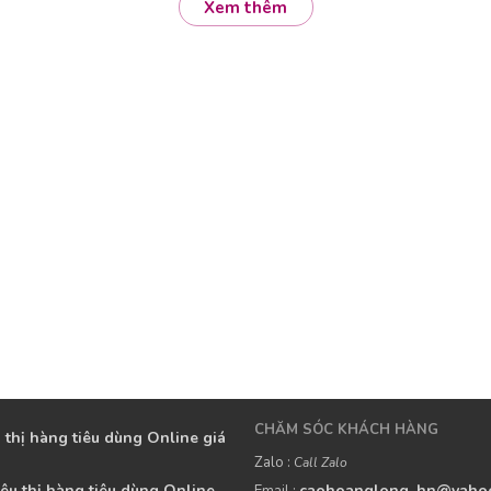
Xem thêm
CHĂM SÓC KHÁCH HÀNG
 thị hàng tiêu dùng Online giá
Zalo :
Call Zalo
êu thị hàng tiêu dùng Online
caohoanglong_hn@yaho
Email :