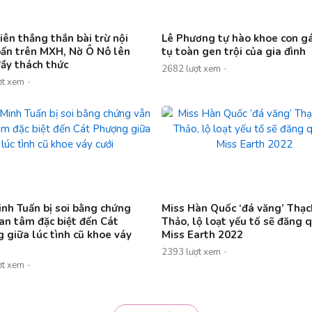
iên thẳng thắn bài trừ nội
Lê Phương tự hào khoe con gá
ẩn trên MXH, Nờ Ô Nô lên
tụ toàn gen trội của gia đình
đầy thách thức
2682 lượt xem
ợt xem
inh Tuấn bị soi bằng chứng
Miss Hàn Quốc ‘đá văng’ Thạ
an tâm đặc biệt đến Cát
Thảo, lộ loạt yếu tố sẽ đăng 
 giữa lúc tình cũ khoe váy
Miss Earth 2022
2393 lượt xem
ợt xem