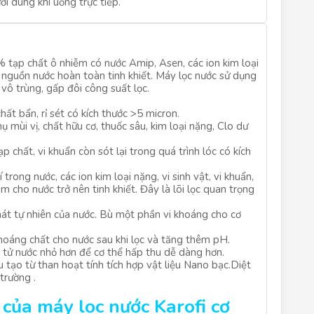
i dùng khi uống trực tiếp.
 tạp chất ô nhiễm có nước Amip, Asen, các ion kim loại
o nguồn nước hoàn toàn tinh khiết. Máy lọc nước sử dụng
ô trùng, gấp đôi công suất lọc.
chất bẩn, rỉ sét có kích thước >5 micron.
ụ mùi vị, chất hữu cơ, thuốc sâu, kim loại nặng, Clo dư
ạp chất, vi khuẩn còn sót lại trong quá trình lóc có kích
 trong nước, các ion kim loại nặng, vi sinh vật, vi khuẩn,
àm cho nước trở nên tinh khiết. Đây là lõi lọc quan trọng
 mát tự nhiên của nước. Bù một phần vi khoáng cho cơ
khoáng chất cho nước sau khi lọc và tăng thêm pH.
 tử nước nhỏ hơn để cơ thể hấp thu dễ dàng hơn.
u tạo từ than hoạt tính tích hợp vật liệu Nano bạc.Diệt
trường .
 của máy lọc nước Karofi cơ