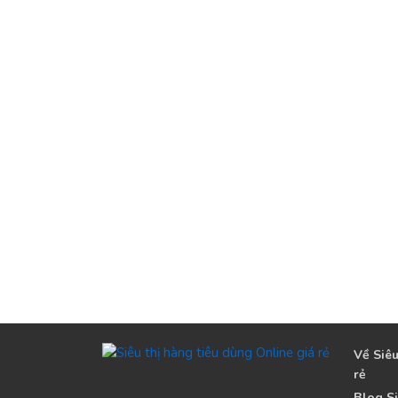
Về Siêu
rẻ
Blog Si